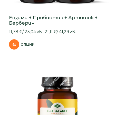
Ензими + Пробиотик + Артишок +
Берберин
11,78
€
/
23,04
лв.
–
21,11
€
/
41,29
лв.
ОПЦИИ