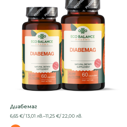
Диабемаг
6,65
€
/
13,01
лв.
–
11,25
€
/
22,00
лв.